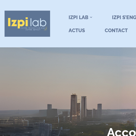
contenu
principal
Aller
IZPI LAB
IZPI S’EN
au
ACTUS
CONTACT
contenu
Acco