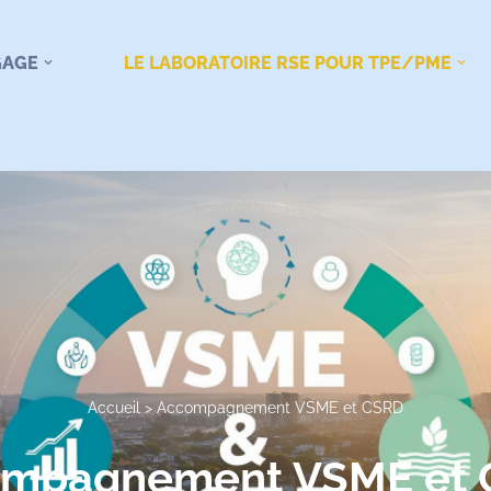
GAGE
LE LABORATOIRE RSE POUR TPE/PME
Accueil
>
Accompagnement VSME et CSRD
mpagnement VSME et