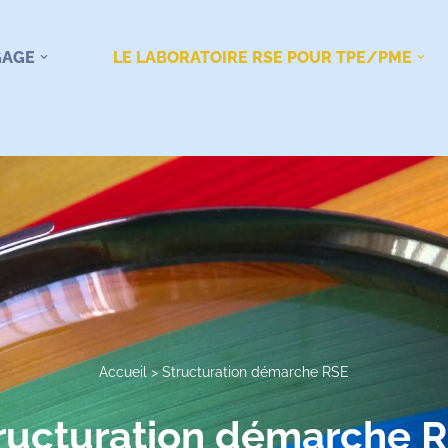
GAGE
LE LABORATOIRE RSE POUR TPE/PME
Accueil
>
Structuration démarche RSE
ructuration démarche 